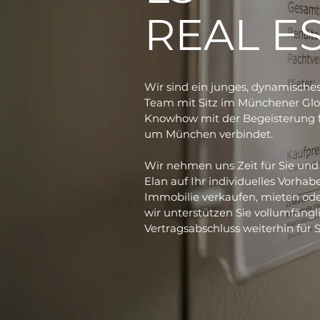
REAL E
Wir sind ein junges, dynamisches
Team mit Sitz im Münchener Glo
Knowhow mit der Begeisterung f
um München verbindet.
Wir nehmen uns Zeit für Sie und 
Elan auf Ihr individuelles Vorhab
Immobilie verkaufen, mieten od
wir unterstützen Sie vollumfäng
Vertragsabschluss weiterhin für S