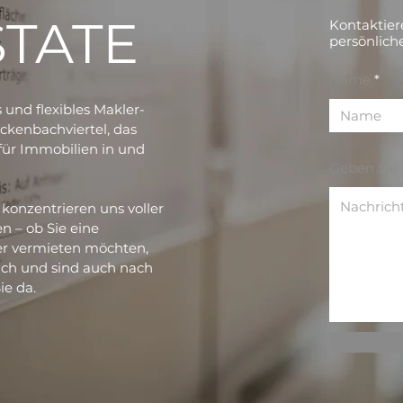
STATE
Kontaktier
persönlich
Name
 und flexibles Makler-
ckenbachviertel, das
ür Immobilien in und
Geben Sie 
konzentrieren uns voller
en – ob Sie eine
er vermieten möchten,
lich und sind auch nach
ie da.