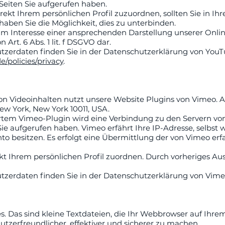
 Seiten Sie aufgerufen haben.
rekt Ihrem persönlichen Profil zuzuordnen, sollten Sie in 
haben Sie die Möglichkeit, dies zu unterbinden.
m Interesse einer ansprechenden Darstellung unserer Online
 Art. 6 Abs. 1 lit. f DSGVO dar.
zerdaten finden Sie in der Datenschutzerklärung von You
e/policies/privacy
.
on Videoinhalten nutzt unsere Website Plugins von Vimeo. An
New York, New York 10011, USA.
iertem Vimeo-Plugin wird eine Verbindung zu den Servern von
Sie aufgerufen haben. Vimeo erfährt Ihre IP-Adresse, selbst 
nto besitzen. Es erfolgt eine Übermittlung der von Vimeo er
kt Ihrem persönlichen Profil zuordnen. Durch vorheriges Au
zerdaten finden Sie in der Datenschutzerklärung von Vime
 Das sind kleine Textdateien, die Ihr Webbrowser auf Ihrem
utzerfreundlicher, effektiver und sicherer zu machen.