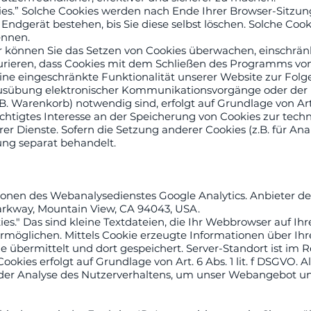
ies.” Solche Cookies werden nach Ende Ihrer Browser-Sitzun
Endgerät bestehen, bis Sie diese selbst löschen. Solche Cook
ennen.
önnen Sie das Setzen von Cookies überwachen, einschränk
urieren, dass Cookies mit dem Schließen des Programms von
ine eingeschränkte Funktionalität unserer Website zur Folg
Ausübung elektronischer Kommunikationsvorgänge oder der 
 Warenkorb) notwendig sind, erfolgt auf Grundlage von Art. 6
chtigtes Interesse an der Speicherung von Cookies zur techn
er Dienste. Sofern die Setzung anderer Cookies (z.B. für An
ung separat behandelt.
nen des Webanalysedienstes Google Analytics. Anbieter des
arkway, Mountain View, CA 94043, USA.
es." Das sind kleine Textdateien, die Ihr Webbrowser auf I
möglichen. Mittels Cookie erzeugte Informationen über Ih
 übermittelt und dort gespeichert. Server-Standort ist im Re
okies erfolgt auf Grundlage von Art. 6 Abs. 1 lit. f DSGVO. 
n der Analyse des Nutzerverhaltens, um unser Webangebot 