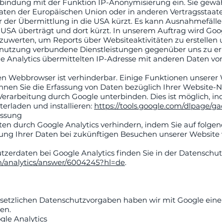
rbindung mit der Funktion IP-Anonymisierung ein. Sie gewähr
taaten der Europäischen Union oder in anderen Vertragsst
 der Übermittlung in die USA kürzt. Es kann Ausnahmefälle 
 USA überträgt und dort kürzt. In unserem Auftrag wird Go
uwerten, um Reports über Websiteaktivitäten zu erstellen
nutzung verbundene Dienstleistungen gegenüber uns zu erb
Analytics übermittelten IP-Adresse mit anderen Daten von 
en Webbrowser ist verhinderbar. Einige Funktionen unsere
nen Sie die Erfassung von Daten bezüglich Ihrer Website-Nu
erarbeitung durch Google unterbinden. Dies ist möglich, in
erladen und installieren:
https://tools.google.com/dlpage/g
assung
ten durch Google Analytics verhindern, indem Sie auf folgend
sung Ihrer Daten bei zukünftigen Besuchen unserer Website 
erdaten bei Google Analytics finden Sie in der Datenschu
om/analytics/answer/6004245?hl=de
.
gesetzlichen Datenschutzvorgaben haben wir mit Google eine
en.
le Analytics